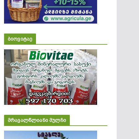
ბიოვიტაე
მრავალწლიანი მულჩი