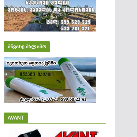
მწვანე მალამო
AVANT