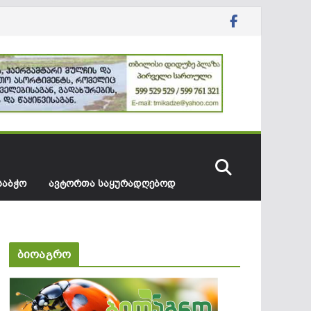
ᲡᲐᲑᲭᲝ
ᲐᲕᲢᲝᲠᲗᲐ ᲡᲐᲧᲣᲠᲐᲓᲦᲔᲑᲝᲓ
ბიოაგრო