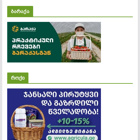
ბარაქა
როქი