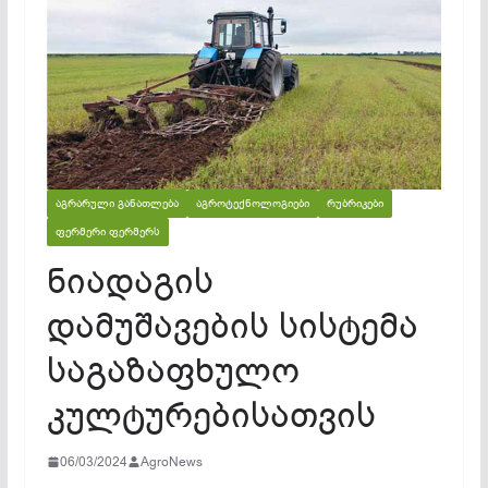
ᲐᲒᲠᲐᲠᲣᲚᲘ ᲒᲐᲜᲐᲗᲚᲔᲑᲐ
ᲐᲒᲠᲝᲢᲔᲥᲜᲝᲚᲝᲒᲘᲔᲑᲘ
ᲠᲣᲑᲠᲘᲙᲔᲑᲘ
ᲤᲔᲠᲛᲔᲠᲘ ᲤᲔᲠᲛᲔᲠᲡ
ნიადაგის
დამუშავების სისტემა
საგაზაფხულო
კულტურებისათვის
06/03/2024
AgroNews