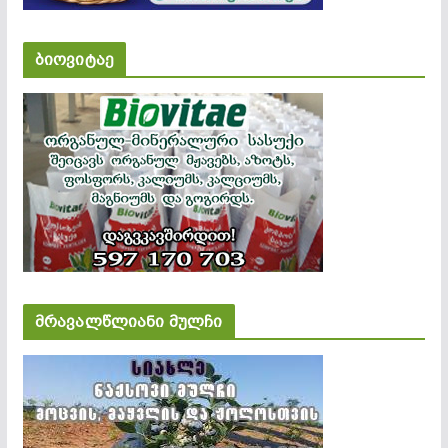
ბიოვიტაე
მრავალწლიანი მულჩი