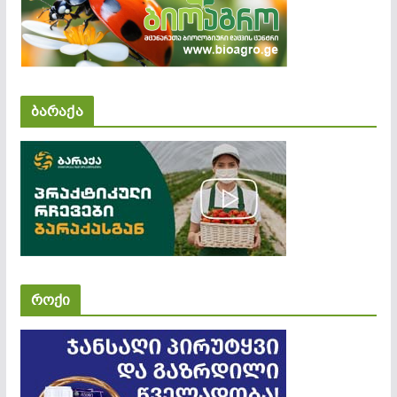
ბარაქა
როქი