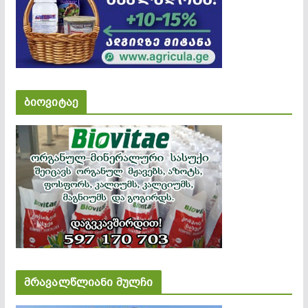
ბიოვიტაე
მრავალწლიანი მულჩი