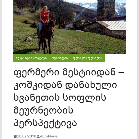
ᲛᲔ ᲓᲐ ᲩᲔᲛᲘ ᲡᲝᲤᲔᲚᲘ
ᲠᲣᲑᲠᲘᲙᲔᲑᲘ
ᲤᲔᲠᲛᲔᲠᲘ ᲤᲔᲠᲛᲔᲠᲡ
ფერმერი მესტიიდან –
კოშკიდან დანახული
სვანეთის სოფლის
მეურნეობის
პერსპექტივა
26/02/2018
AgroNews