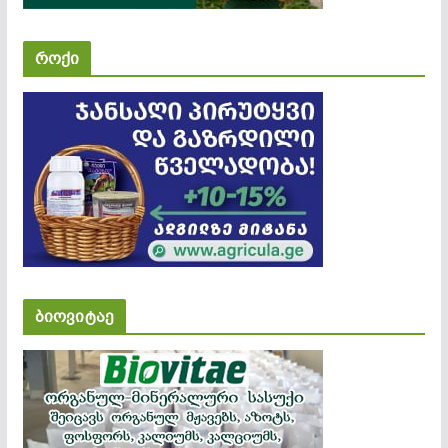
როქი
ბიოვიტაე