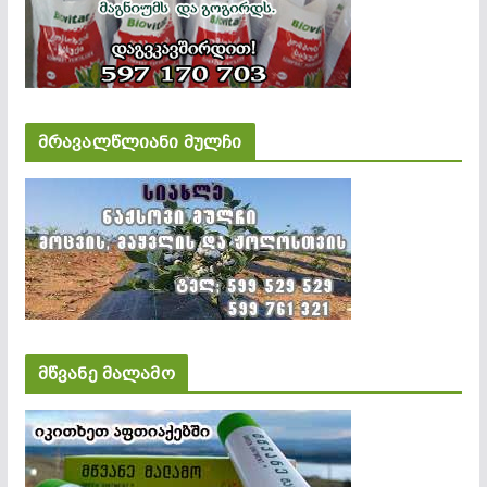
მრავალწლიანი მულჩი
მწვანე მალამო