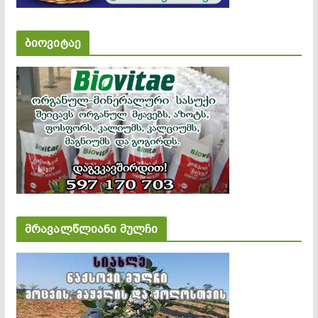
ბიოვიტაე
მრავალწლიანი მულჩი