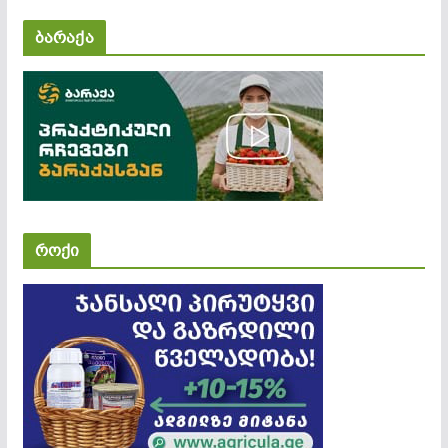
ბარაქა
როქი