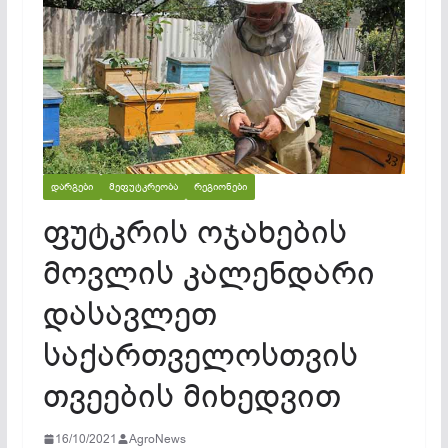
ᲓᲐᲠᲒᲔᲑᲘ
ᲛᲔᲤᲣᲢᲙᲠᲔᲝᲑᲐ
ᲠᲔᲒᲘᲝᲜᲔᲑᲘ
ფუტკრის ოჯახების
მოვლის კალენდარი
დასავლეთ
საქართველოსთვის
თვეების მიხედვით
16/10/2021
AgroNews