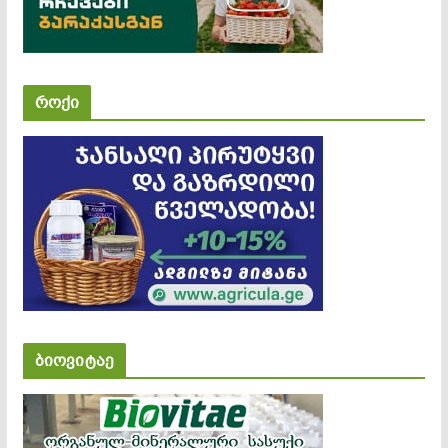
როქი
ბიოვიტაე