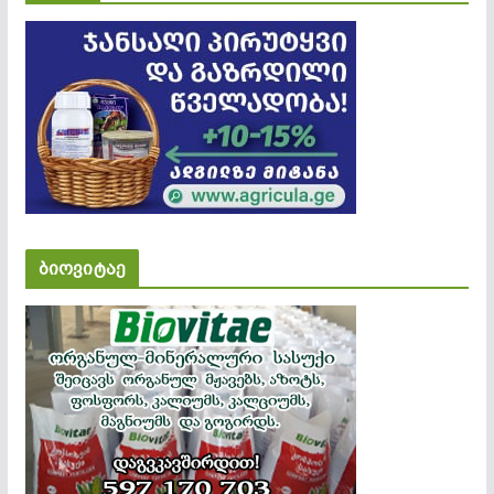
ბიოვიტაე