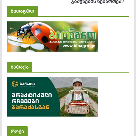
გაშენების ნებართვა?
ბიოაგრო
ბარაქა
როქი