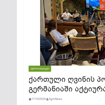
ᲐᲒᲠᲝᲡᲘᲐᲮᲚᲔᲔᲑᲘ
ქართული ღვინის პ
გერმანიაში აქტიუ
17/10/2025
AgroNews