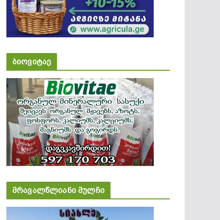
ბიოვიტაე
მრავალწლიანი მულჩი