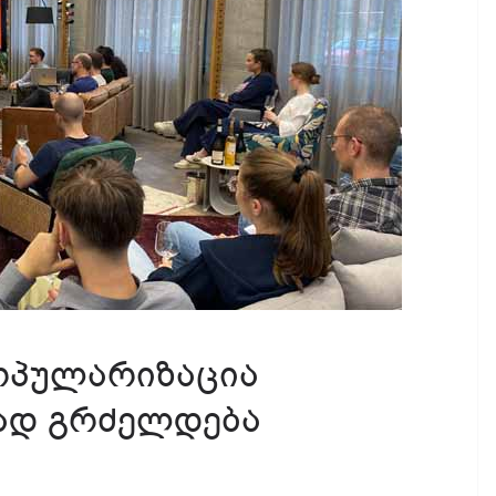
ოპულარიზაცია
რად გრძელდება