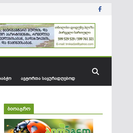
ᲡᲐᲑᲭᲝ
ᲐᲕᲢᲝᲠᲗᲐ ᲡᲐᲧᲣᲠᲐᲓᲦᲔᲑᲝᲓ
ბიოაგრო