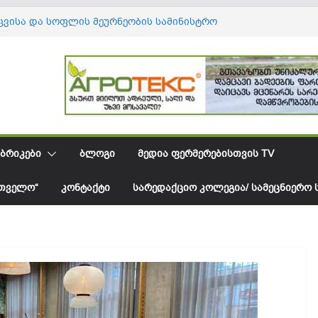
ცვისა და სოფლის მეურნეობის სამინისტრო
ველის ვაკანსიას აცხადებს
ში ავოკადოს იმპორტი იზრდება, ხოლო
საშუალო ფასი მცირდება
წყებიდან საქართველოს მოცვის ექსპორტმა
ნ დოლარს გადააჭარბა
ული მეთოდი, რომელიც პომიდვრის ბუჩქზე
მწიფებას აჩქარებს
წელს ქართული ღვინო მსოფლიოს 18
გამართულ 140-მდე ღონისძიებაზე იყო
ᲑᲠᲘᲙᲔᲑᲘ
ᲑᲚᲝᲒᲘ
ᲛᲔᲓᲘᲐ ᲤᲔᲠᲛᲔᲠᲔᲑᲘᲡᲗᲕᲘᲡ TV
ილი
ᲠᲗᲕᲔᲚᲝ“
ᲙᲝᲜᲢᲐᲥᲢᲘ
ᲡᲐᲠᲔᲓᲐᲥᲪᲘᲝ ᲙᲝᲚᲔᲒᲘᲐ/ ᲡᲐᲛᲔᲪᲜᲘᲔᲠᲝ 