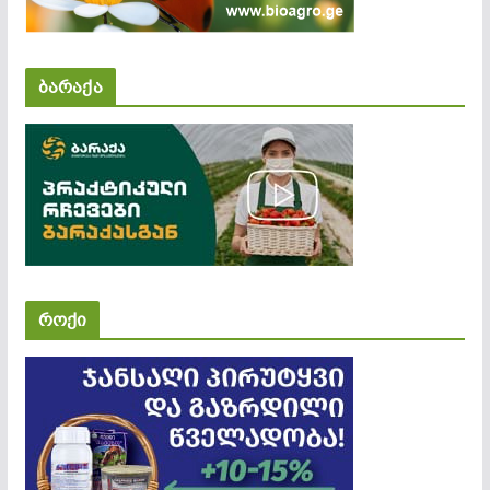
ბარაქა
როქი