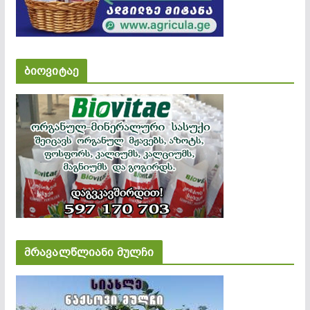
ბიოვიტაე
მრავალწლიანი მულჩი