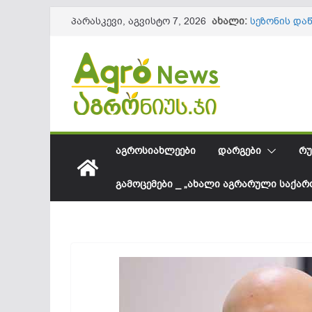
Skip
ახალი:
სეზონის და
პარასკევი, აგვისტო 7, 2026
to
61,8 მილიო
ლაგოდეხის 
content
ინფრასტრუქ
წიწაკის იმ
ქართული ფ
სოკოვანი დ
დეფიციტი? 
საქართველო
შესყიდვის 
ᲐᲒᲠᲝᲡᲘᲐᲮᲚᲔᲔᲑᲘ
ᲓᲐᲠᲒᲔᲑᲘ
ᲠᲣ
ᲒᲐᲛᲝᲪᲔᲛᲔᲑᲘ _ „ᲐᲮᲐᲚᲘ ᲐᲒᲠᲐᲠᲣᲚᲘ ᲡᲐᲥᲐ