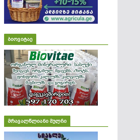
ბიოვიტაე
მრავალწლიანი მულჩი