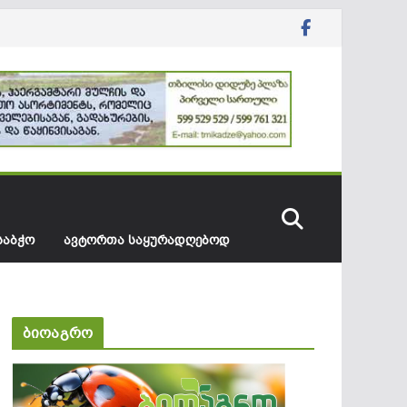
ᲡᲐᲑᲭᲝ
ᲐᲕᲢᲝᲠᲗᲐ ᲡᲐᲧᲣᲠᲐᲓᲦᲔᲑᲝᲓ
ბიოაგრო