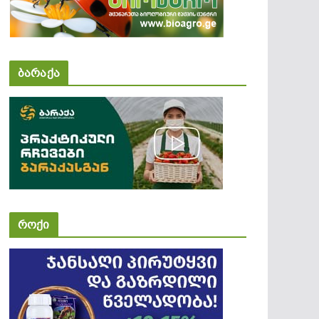
ბარაქა
როქი