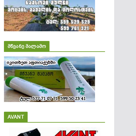
მწვანე მალამო
AVANT