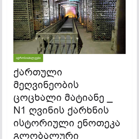
ᲐᲒᲠᲝᲡᲘᲐᲮᲚᲔᲔᲑᲘ
ქართული
მეღვინეობის
ცოცხალი მატიანე _
N1 ღვინის ქარხნის
ისტორიული ენოთეკა
გლობალური