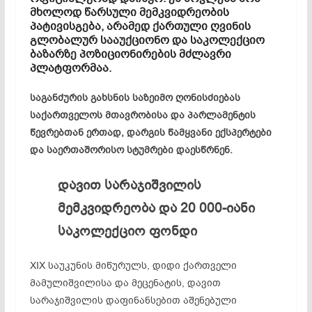
მხოლოდ
წარსული
მემკვიდრეობის
პატივისგება
,
არამედ
ქართული
ღვინის
გლობალურ
სააუქციონო
და
საკოლექციო
ბაზარზე
პოზიციონირების
მძლავრი
პლატფორმაა
.
საგანძურის
გახსნის
საზეიმო
ღონისძიებას
საქართველოს
მთავრობისა
და
პარლამენტის
წევრებთან
ერთად
,
დარგის
წამყვანი
ექსპერტები
და
საერთაშორისო
სტუმრები
დაესწრნენ
.
დავით
სარაჯიშვილის
მემკვიდრეობა
და
20 000-
იანი
საკოლექციო
ფონდი
XIX საუკუნის მიწურულს, დიდი ქართველი
მამულიშვილისა და მეცენატის, დავით
სარაჯიშვილის დაფინანსებით აშენებული