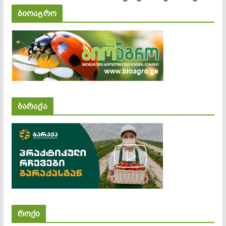
ბიოაგრო
ბარაქა
როქი