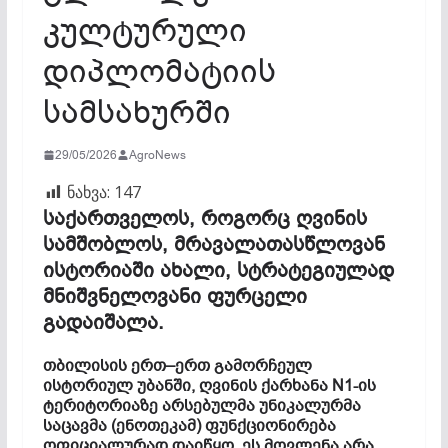
კულტურული
დიპლომატიის
სამსახურში
29/05/2026
AgroNews
ნახვა:
147
საქართველოს
,
როგორც
ღვინის
სამშობლოს
,
მრავალათასწლოვან
ისტორიაში
ახალი
,
სტრატეგიულად
მნიშვნელოვანი
ფურცელი
გადაიშალა
.
თბილისის
ერთ
–
ერთ
გამორჩეულ
ისტორიულ
უბანში
,
ღვინის
ქარხანა
N1-
ის
ტერიტორიაზე
არსებულმა
უნიკალურმა
საცავმა
(
ენოთეკამ
)
ფუნქციონირება
ოფიციალურად
დაიწყო
.
ეს
მოვლენა
არა