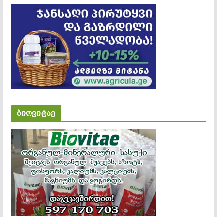
ბიოვიტაე