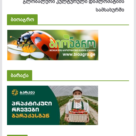
გლობალური კულტურული დიპლომატიის
სამსახურში
ბიოაგრო
ბარაქა