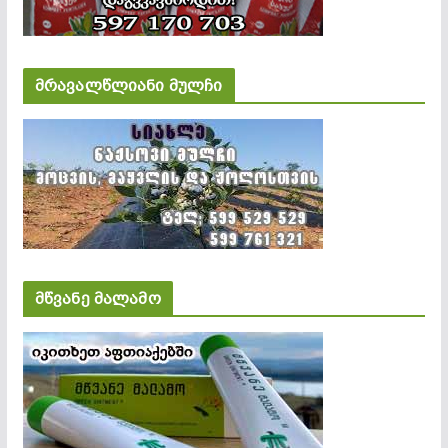
მრავალწლიანი მულჩი
მწვანე მალამო