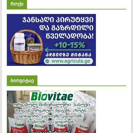
როქი
ბიოვიტაე