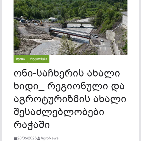
ᲛᲔᲓᲘᲐ
ᲠᲔᲒᲘᲝᲜᲔᲑᲘ
ონი-საჩხერის ახალი
ხიდი_ რეგიონული და
აგროტურიზმის ახალი
შესაძლებლობები
რაჭაში
28/05/2026
AgroNews