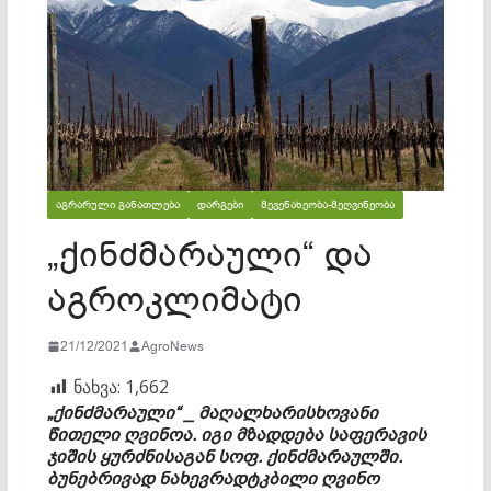
ᲐᲒᲠᲐᲠᲣᲚᲘ ᲒᲐᲜᲐᲗᲚᲔᲑᲐ
ᲓᲐᲠᲒᲔᲑᲘ
ᲛᲔᲕᲔᲜᲐᲮᲔᲝᲑᲐ-ᲛᲔᲦᲕᲘᲜᲔᲝᲑᲐ
„ქინძმარაული“ და
აგროკლიმატი
21/12/2021
AgroNews
ნახვა:
1,662
„ქინძმარაული“ _ მაღალხარისხოვანი
წითელი ღვინოა. იგი მზადდება საფერავის
ჯიშის ყურძნისაგან სოფ. ქინძმარაულში.
ბუნებრივად ნახევრადტკბილი ღვინო