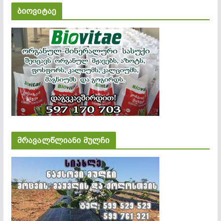
ბიოვიტაე
მრავალწლიანი მულჩი