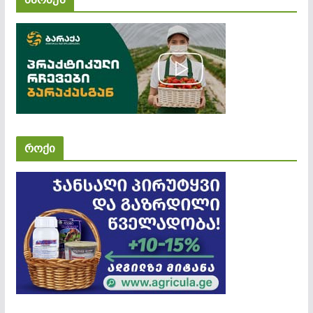
ბარაქა
როქი