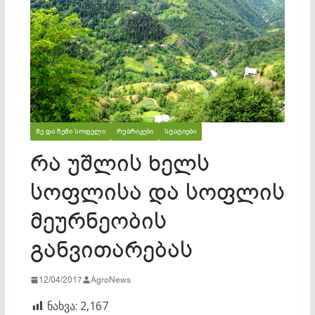
ᲛᲔ ᲓᲐ ᲩᲔᲛᲘ ᲡᲝᲤᲔᲚᲘ
ᲠᲣᲑᲠᲘᲙᲔᲑᲘ
ᲡᲢᲐᲢᲘᲔᲑᲘ
რა უშლის ხელს
სოფლისა და სოფლის
მეურნეობის
განვითარებას
12/04/2017
AgroNews
ნახვა:
2,167