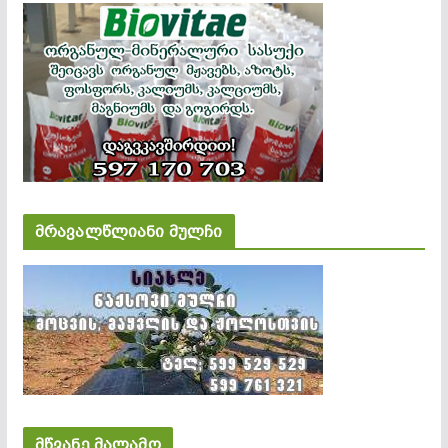
მრავალწლიანი მულჩი
მწვანე მალამო