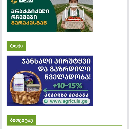
როქი
ბიოვიტაე