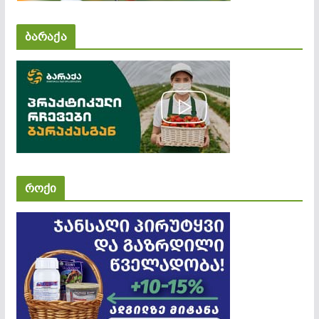
ბარაქა
როქი