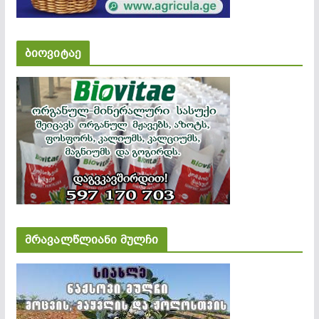
ბიოვიტაე
მრავალწლიანი მულჩი