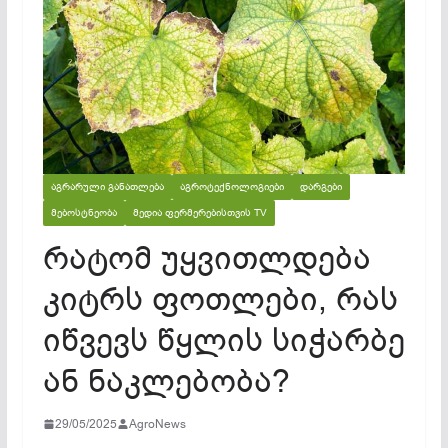
ᲐᲒᲠᲐᲠᲣᲚᲘ ᲒᲐᲜᲐᲗᲚᲔᲑᲐ
ᲐᲒᲠᲝᲢᲔᲥᲜᲝᲚᲝᲒᲘᲔᲑᲘ
ᲓᲐᲠᲒᲔᲑᲘ
ᲛᲔᲑᲝᲡᲢᲜᲔᲝᲑᲐ
ᲛᲔᲓᲘᲐ ᲤᲔᲠᲛᲔᲠᲔᲑᲘᲡᲗᲕᲘᲡ TV
რატომ უყვითლდება
კიტრს ფოთლები, რას
იწვევს წყლის სიჭარბე
ან ნაკლებობა?
29/05/2025
AgroNews