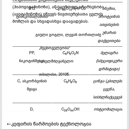
(ჰიპოვიტამინოზი), ან საერთოდ არარსებობა
B12
C
H
O
N
4PCo
ანემია,
6
88
14
1
(ავიტამინოზი) იწვევს ნივთიერებათა ცვლის
ციანკობალამინი
პროტეინის
მოშლას და სხვადასხვა დაავადებას.
ათვისების
უნარის
გიული გოგლი, ლევან თორთლაძე
დაქვეითება
„მეცხოველეობა“
PP,
C
H
O
N
პელაგრა
6
5
2
ნიკოტინმჟავა
(სპეციფიკური
სახელმძღვანელო
დრმატიტი)
თბილისი, 2010წ.
C, ასკორბეინის
C
H
O
ცინგა (კბილების
6
8
6
მჟავა
ცვენა,
სისხლჩაქცევები)
D,
C
O
OH
ოსტეომალაცია,
28
44
კალციფეროლი
რაქიტი
კეფირის წარმოების ტექნოლოგია