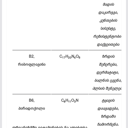
მადის
დაკარგვა,
კუნთების
სისუსტე,
რეზისტენტობის
დაქვეითება
B2,
C
H
N
O
ზრდის
17
20
4
6
რიბოფლავინი
შეჩერება,
დერმატიტი,
ბალნის ცვენა,
პლსის შენელება
B6,
C
H
O
N
ტყავის
8
11
3
პირიდოქოლი
დაავადება,
ზრდაში
ჩამორჩენა.
ორგანიზმში ვიტამინების ნაკლებობა