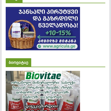
ბიოვიტაე