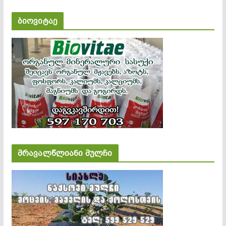
ბიოვიტაე
მრავალწლიანი მულჩი