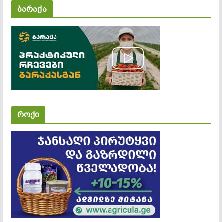
ბარაქა
როქი