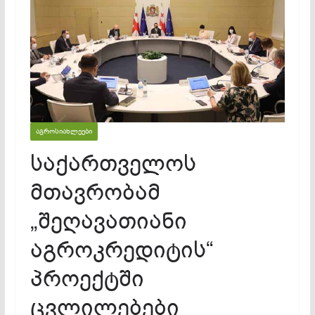
ᲐᲒᲠᲝᲡᲘᲐᲮᲚᲔᲔᲑᲘ
საქართველოს
მთავრობამ
„შეღავათიანი
აგროკრედიტის“
პროექტში
ცვლილებები