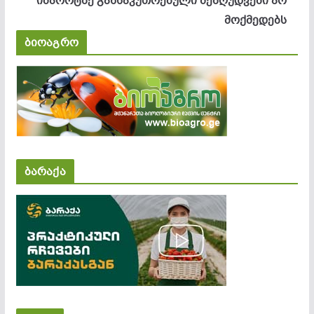
იმპორტზე განსაკუთრებული შეზღუდვები არ
მოქმედებს
ბიოაგრო
ბარაქა