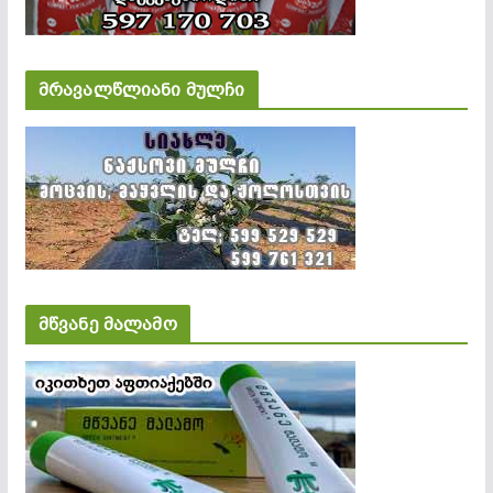
მრავალწლიანი მულჩი
მწვანე მალამო