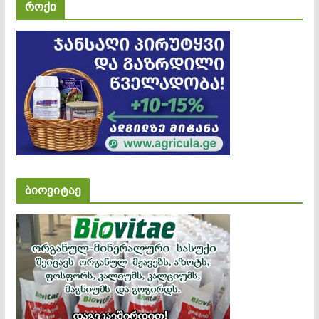
როქი
ბიოვიტაე