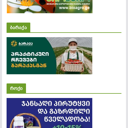
ბარაქა
როქი