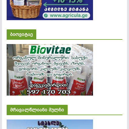
ბიოვიტაე
მრავალწლიანი მულჩი