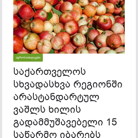
ᲐᲒᲠᲝᲡᲘᲐᲮᲚᲔᲔᲑᲘ
საქართველოს
სხვადასხვა რეგიონში
არასტანდარტულ
ვაშლს ხილის
გადამმუშავებელი 15
საწარმო იბარებს