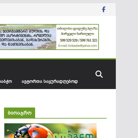
ᲡᲐᲑᲭᲝ
ᲐᲕᲢᲝᲠᲗᲐ ᲡᲐᲧᲣᲠᲐᲓᲦᲔᲑᲝᲓ
ბიოაგრო