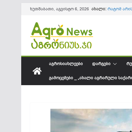
Skip
ახალი:
რატომ არი
ხუთშაბათი, აგვისტო 6, 2026
to
მოსავალი 
გარემოს დ
content
401 ტყის მ
არზგირის 
მოსავლიან
2026 წლის
სახელმწიფ
მნიშვნელო
გვარა-ხუცუ
ᲐᲒᲠᲝᲡᲘᲐᲮᲚᲔᲔᲑᲘ
ᲓᲐᲠᲒᲔᲑᲘ
ᲠᲣ
კულტურების
ᲒᲐᲛᲝᲪᲔᲛᲔᲑᲘ _ „ᲐᲮᲐᲚᲘ ᲐᲒᲠᲐᲠᲣᲚᲘ ᲡᲐᲥᲐ