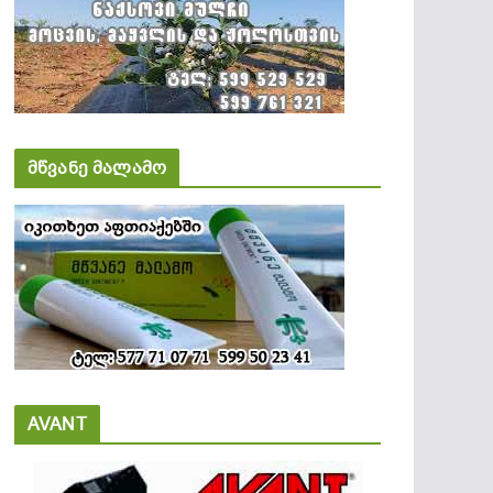
მწვანე მალამო
AVANT