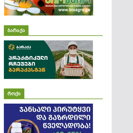
ბარაქა
როქი