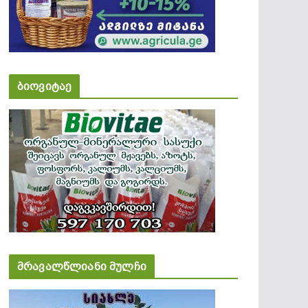
ბიოვიტაე
მრავალწლიანი მულჩი