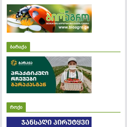
ბარაქა
როქი