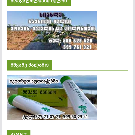
მრავალწლიანი მულჩი
მწვანე მალამო