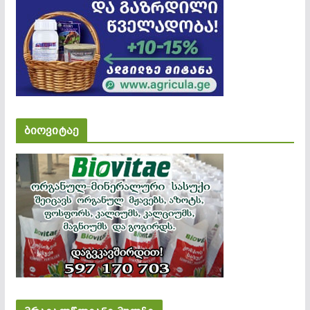
ბიოვიტაე