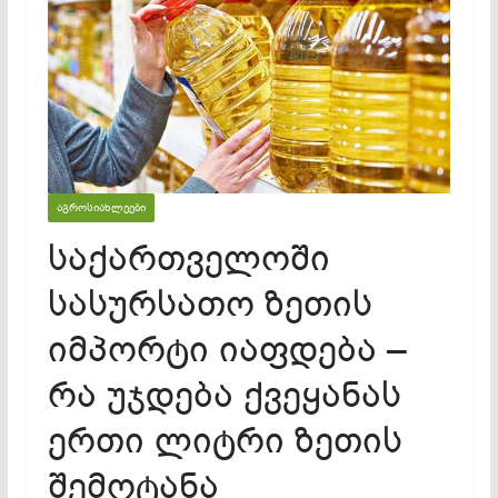
ᲐᲒᲠᲝᲡᲘᲐᲮᲚᲔᲔᲑᲘ
საქართველოში
სასურსათო ზეთის
იმპორტი იაფდება –
რა უჯდება ქვეყანას
ერთი ლიტრი ზეთის
შემოტანა