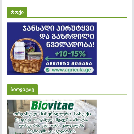
როქი
ბიოვიტაე