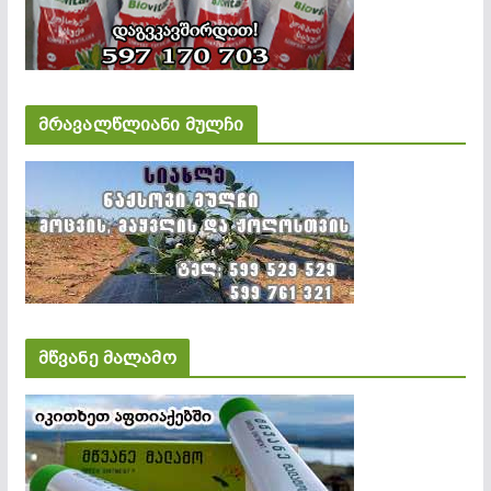
მრავალწლიანი მულჩი
მწვანე მალამო