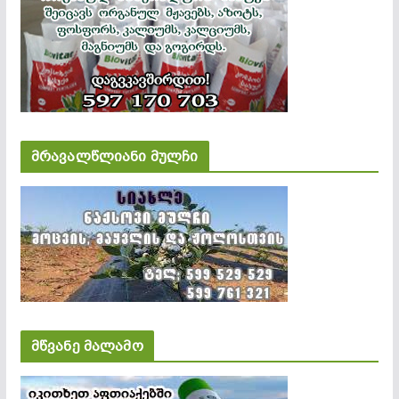
მრავალწლიანი მულჩი
მწვანე მალამო