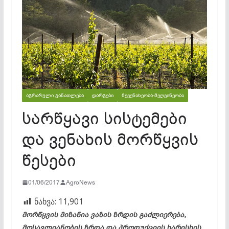
ᲐᲒᲠᲐᲠᲣᲚᲘ ᲒᲐᲜᲐᲗᲚᲔᲑᲐ
ᲓᲐᲠᲒᲔᲑᲘ
ᲛᲔᲕᲔᲜᲐᲮᲔᲝᲑᲐ-ᲛᲔᲦᲕᲘᲜᲔᲝᲑᲐ
სარწყავი სისტემები
და ვენახის მორწყვის
წესები
01/06/2017
AgroNews
ნახვა:
11,901
მორწყვის მიზანია ვაზის ზრდის გაძლიერება,
მოსავლიანობის ზრდა და პროდუქციის ხარისხის