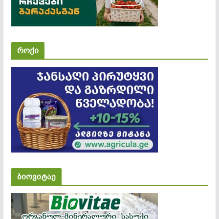
როქი
ბიოვიტაე