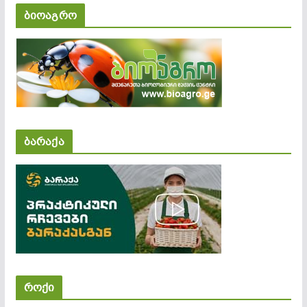
ბიოაგრო
ბარაქა
როქი