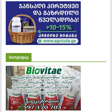
ბიოვიტაე