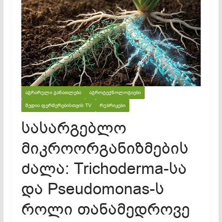
ᲐᲒᲠᲐᲠᲣᲚᲘ ᲒᲐᲜᲐᲗᲚᲔᲑᲐ
ᲐᲒᲠᲝᲢᲔᲥᲜᲝᲚᲝᲒᲘᲔᲑᲘ
ᲛᲔᲓᲘᲐ ᲤᲔᲠᲛᲔᲠᲔᲑᲘᲡᲗᲕᲘᲡ TV
ᲠᲣᲑᲠᲘᲙᲔᲑᲘ
სასარგებლო
მიკროორგანიზმების
ძალა: Trichoderma-სა
და Pseudomonas-ს
როლი თანამედროვე