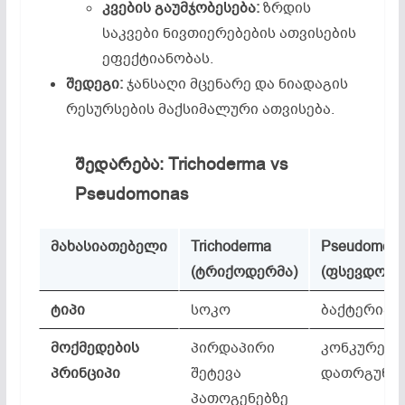
კვების
გაუმჯობესება
:
ზრდის
საკვები ნივთიერებების ათვისების
ეფექტიანობას.
შედეგი
:
ჯანსაღი მცენარე და ნიადაგის
რესურსების მაქსიმალური ათვისება.
შედარება
: Trichoderma vs
Pseudomonas
მახასიათებელი
Trichoderma
Pseudomon
(
ტრიქოდერმა
)
(
ფსევდომო
ტიპი
სოკო
ბაქტერია
მოქმედების
პირდაპირი
კონკურენც
პრინციპი
შეტევა
დათრგუნვ
პათოგენებზე