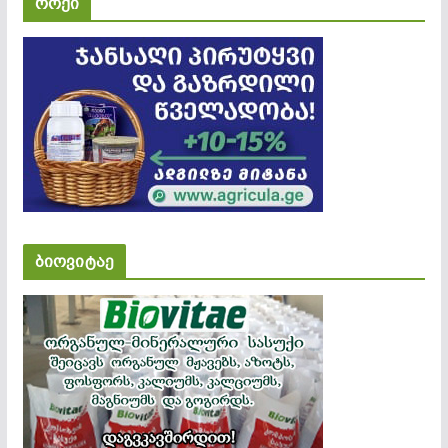
როქი
ბიოვიტაე