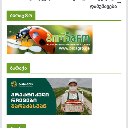
დამუშავება
ბიოაგრო
ბარაქა