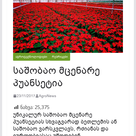
ᲐᲒᲠᲝᲢᲔᲥᲜᲝᲚᲝᲒᲘᲔᲑᲘ
ᲠᲣᲑᲠᲘᲙᲔᲑᲘ
საშობაო მცენარე
პუანსეტია
23/11/2017
AgroNews
ნახვა:
25,375
უნიკალურ საშობაო მცენარე
პუანსეტიას სხვაგვარად ბეთლემის ან
საშობაო ვარსკვლავს, რძიანას და
ეურფობიასაც უწოდებენ.