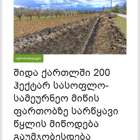
ᲐᲒᲠᲝᲡᲘᲐᲮᲚᲔᲔᲑᲘ
შიდა ქართლში 200
ჰექტარ სასოფლო-
სამეურნეო მიწის
ფართობზე სარწყავი
წყლის მიწოდება
გაუმჯობესდება