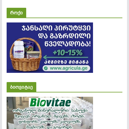
როქი
ბიოვიტაე