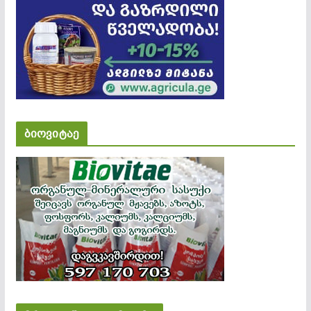
ბიოვიტაე