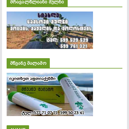
მრავალწლიანი მულჩი
მწვანე მალამო