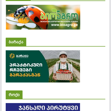
ბარაქა
როქი