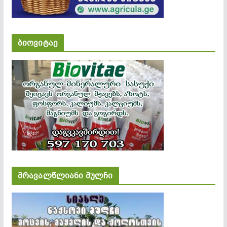
ბიოვიტაე
მრავალწლიანი მულჩი