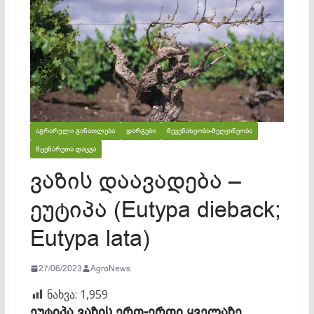
ᲐᲒᲠᲐᲠᲣᲚᲘ ᲒᲐᲜᲐᲗᲚᲔᲑᲐ
ᲓᲐᲠᲒᲔᲑᲘ
ᲛᲔᲕᲔᲜᲐᲮᲔᲝᲑᲐ-ᲛᲔᲦᲕᲘᲜᲔᲝᲑᲐ
ᲛᲪᲔᲜᲐᲠᲔᲗᲐ ᲓᲐᲪᲕᲐ
ვაზის დაავადება –
ეუტიპა (Eutypa dieback;
Eutypa lata)
27/06/2023
AgroNews
ნახვა:
1,959
ეუტიპა ვაზის ერთ-ერთი ყველაზე