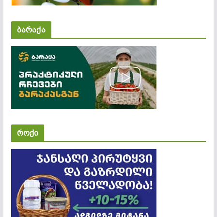
ბარაქა
როქი