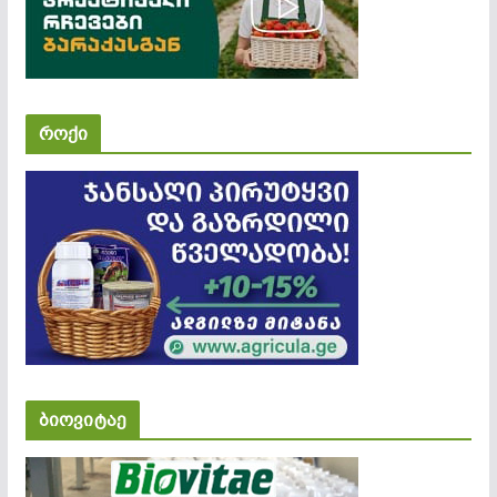
როქი
ბიოვიტაე