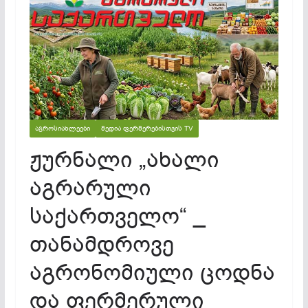
ᲐᲒᲠᲝᲡᲘᲐᲮᲚᲔᲔᲑᲘ
ᲛᲔᲓᲘᲐ ᲤᲔᲠᲛᲔᲠᲔᲑᲘᲡᲗᲕᲘᲡ TV
ჟურნალი „ახალი
აგრარული
საქართველო“ _
თანამდროვე
აგრონომიული ცოდნა
და ფერმერული