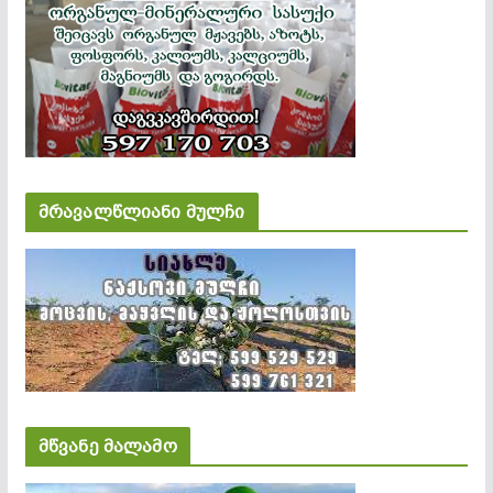
მრავალწლიანი მულჩი
მწვანე მალამო