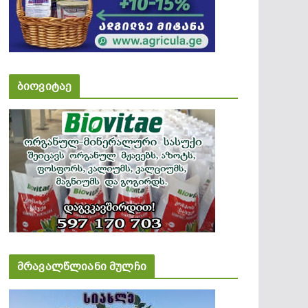
ბიოვიტაე
მრავალწლიანი მულჩი