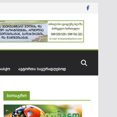
ᲡᲐᲑᲭᲝ
ᲐᲕᲢᲝᲠᲗᲐ ᲡᲐᲧᲣᲠᲐᲓᲦᲔᲑᲝᲓ
ბიოაგრო