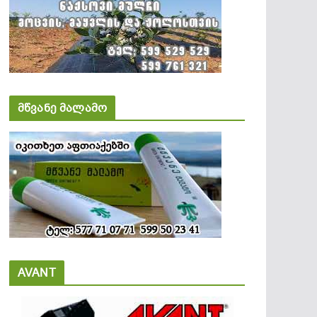
მწვანე მალამო
AVANT