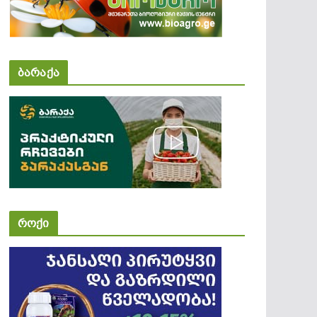
ბარაქა
როქი