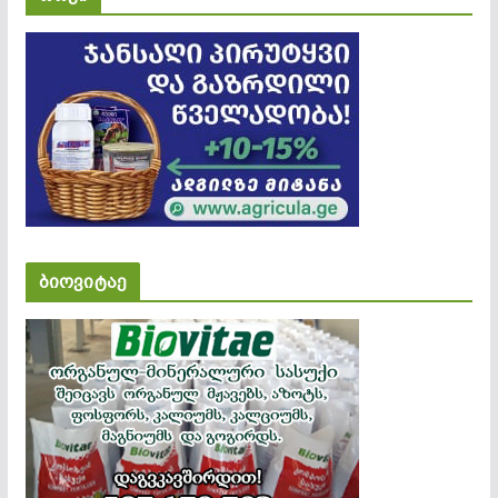
ბიოვიტაე