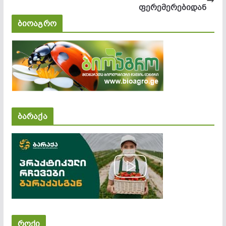
ფერემერებიდან
ბიოაგრო
ბარაქა
როქი