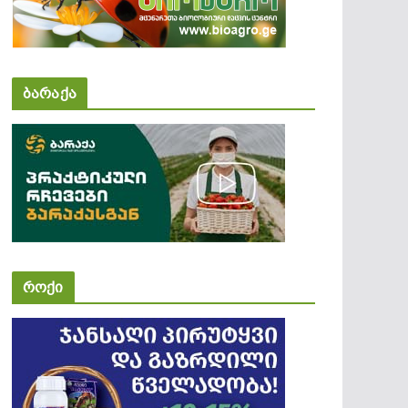
ბარაქა
როქი