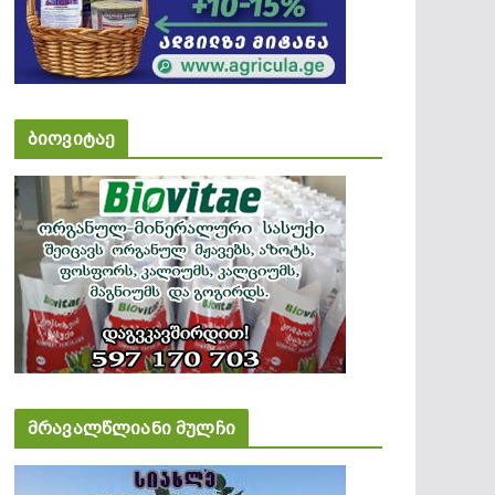
ბიოვიტაე
მრავალწლიანი მულჩი