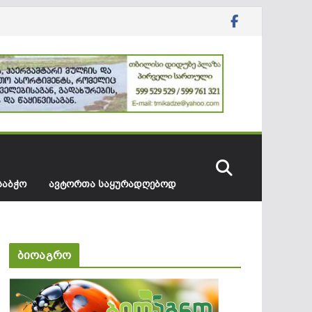
ᲡᲐᲑᲭᲝ
ᲐᲕᲢᲝᲠᲗᲐ ᲡᲐᲧᲣᲠᲐᲓᲦᲔᲑᲝᲓ
ბიოაგრო