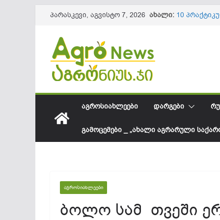
Skip
ახალი:
10 პრაქტიკ
პარასკევი, აგვისტო 7, 2026
to
ნაყოფის და
წიწაკის იმ
content
ქართული ფ
სოკოვანი დ
დეფიციტი? 
საქართველო
შესყიდვის 
სეზონის და
61,8 მილიო
ᲐᲒᲠᲝᲡᲘᲐᲮᲚᲔᲔᲑᲘ
ᲓᲐᲠᲒᲔᲑᲘ
ᲠᲣ
ᲒᲐᲛᲝᲪᲔᲛᲔᲑᲘ _ „ᲐᲮᲐᲚᲘ ᲐᲒᲠᲐᲠᲣᲚᲘ ᲡᲐᲥᲐ
ᲐᲒᲠᲝᲡᲘᲐᲮᲚᲔᲔᲑᲘ
ბოლო სამ თვეში ე