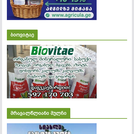
ბიოვიტაე
მრავალწლიანი მულჩი