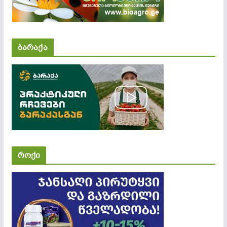
ბარაქა
როქი