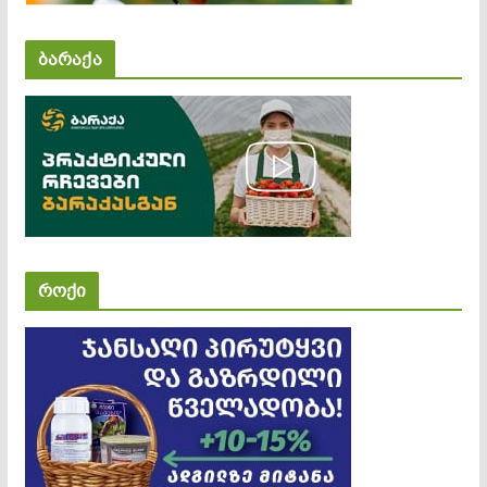
ბარაქა
როქი