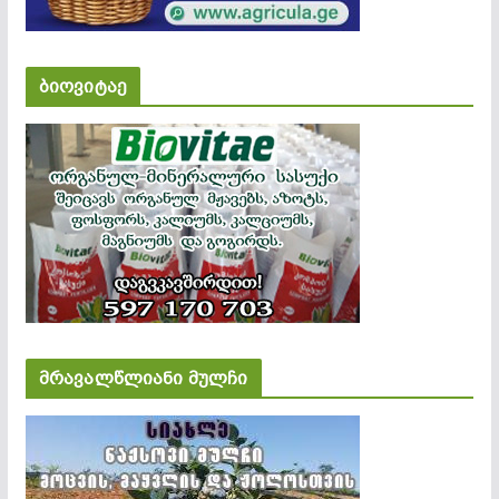
ბიოვიტაე
მრავალწლიანი მულჩი