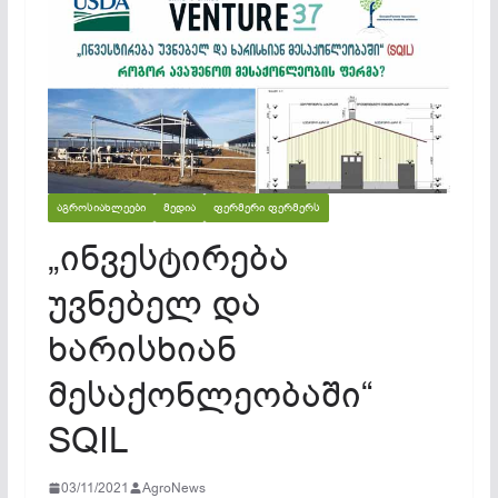
ᲐᲒᲠᲝᲡᲘᲐᲮᲚᲔᲔᲑᲘ
ᲛᲔᲓᲘᲐ
ᲤᲔᲠᲛᲔᲠᲘ ᲤᲔᲠᲛᲔᲠᲡ
„ინვესტირება
უვნებელ და
ხარისხიან
მესაქონლეობაში“
SQIL
03/11/2021
AgroNews