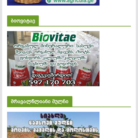
ბიოვიტაე
მრავალწლიანი მულჩი