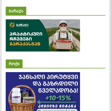
ბარაქა
როქი