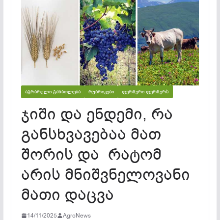
ᲐᲒᲠᲐᲠᲣᲚᲘ ᲒᲐᲜᲐᲗᲚᲔᲑᲐ
ᲠᲣᲑᲠᲘᲙᲔᲑᲘ
ᲤᲔᲠᲛᲔᲠᲘ ᲤᲔᲠᲛᲔᲠᲡ
ჯიში და ენდემი, რა
განსხვავებაა მათ
შორის და რატომ
არის მნიშვნელოვანი
მათი დაცვა
14/11/2025
AgroNews