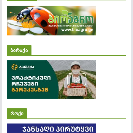
ბარაქა
როქი