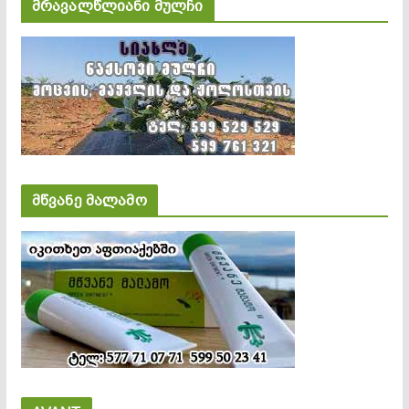
მრავალწლიანი მულჩი
მწვანე მალამო