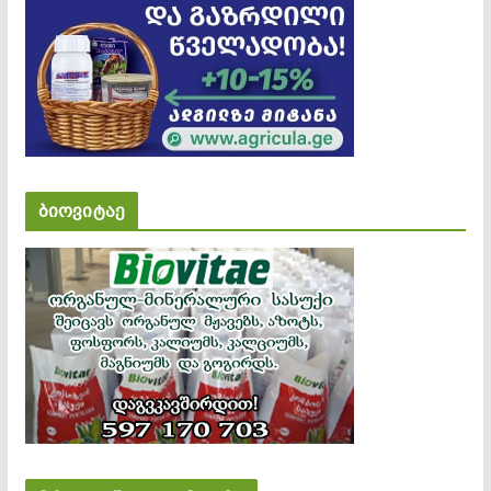
ბიოვიტაე