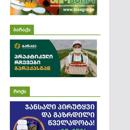
ბარაქა
როქი