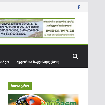
ᲡᲐᲑᲭᲝ
ᲐᲕᲢᲝᲠᲗᲐ ᲡᲐᲧᲣᲠᲐᲓᲦᲔᲑᲝᲓ
ბიოაგრო