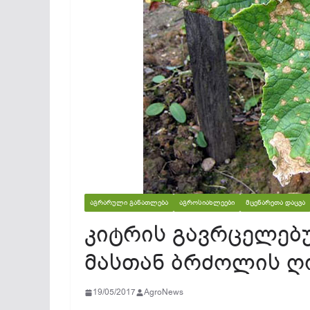
ᲐᲒᲠᲐᲠᲣᲚᲘ ᲒᲐᲜᲐᲗᲚᲔᲑᲐ
ᲐᲒᲠᲝᲡᲘᲐᲮᲚᲔᲔᲑᲘ
ᲛᲪᲔᲜᲐᲠᲔᲗᲐ ᲓᲐᲪᲕᲐ
კიტრის გავრცელებ
მასთან ბრძოლის ღ
19/05/2017
AgroNews