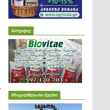
ბიოვიტაე
მრავალწლიანი მულჩი