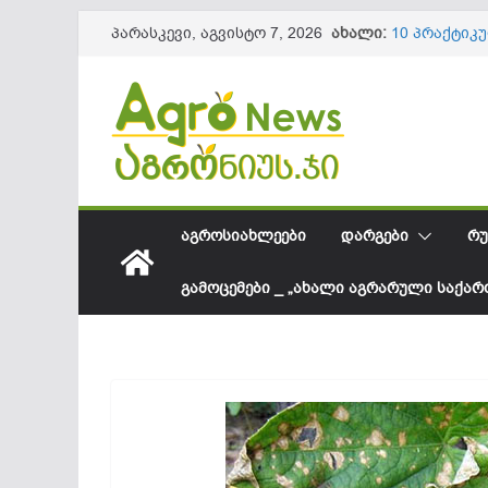
Skip
ახალი:
10 პრაქტიკ
პარასკევი, აგვისტო 7, 2026
to
ნაყოფის და
წიწაკის იმ
content
ქართული ფ
სოკოვანი დ
დეფიციტი? 
საქართველო
შესყიდვის 
სეზონის და
61,8 მილიო
ᲐᲒᲠᲝᲡᲘᲐᲮᲚᲔᲔᲑᲘ
ᲓᲐᲠᲒᲔᲑᲘ
ᲠᲣ
ᲒᲐᲛᲝᲪᲔᲛᲔᲑᲘ _ „ᲐᲮᲐᲚᲘ ᲐᲒᲠᲐᲠᲣᲚᲘ ᲡᲐᲥᲐ