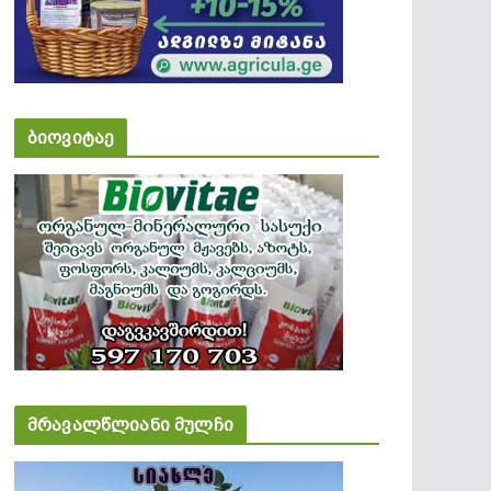
ბიოვიტაე
მრავალწლიანი მულჩი