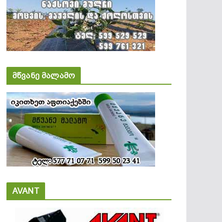
მწვანე მალამო
AVANT