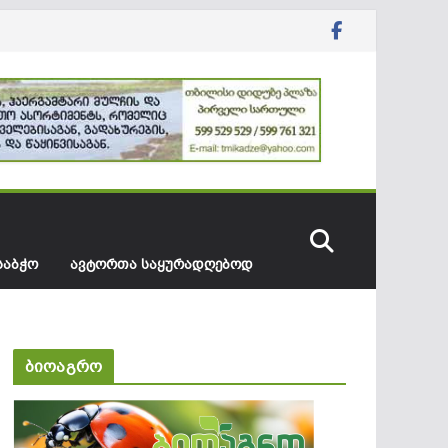
ᲡᲐᲑᲭᲝ
ᲐᲕᲢᲝᲠᲗᲐ ᲡᲐᲧᲣᲠᲐᲓᲦᲔᲑᲝᲓ
ბიოაგრო