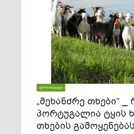
ᲐᲒᲠᲝᲡᲘᲐᲮᲚᲔᲔᲑᲘ
„მეხანძრე თხები“ _
პორტუგალია ტყის ხ
თხების გამოყენება