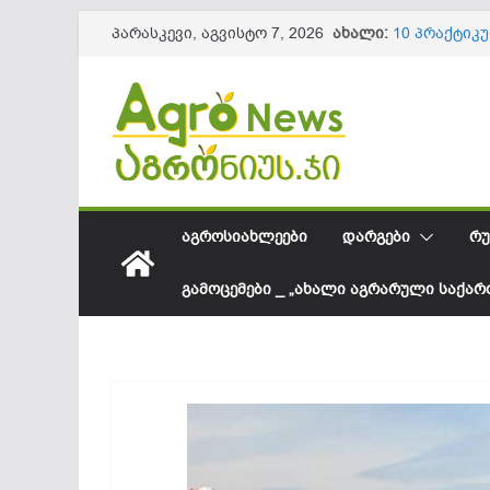
Skip
ახალი:
10 პრაქტიკ
პარასკევი, აგვისტო 7, 2026
to
ნაყოფის და
წიწაკის იმ
content
ქართული ფ
სოკოვანი დ
დეფიციტი? 
საქართველო
შესყიდვის 
სეზონის და
61,8 მილიო
ᲐᲒᲠᲝᲡᲘᲐᲮᲚᲔᲔᲑᲘ
ᲓᲐᲠᲒᲔᲑᲘ
ᲠᲣ
ᲒᲐᲛᲝᲪᲔᲛᲔᲑᲘ _ „ᲐᲮᲐᲚᲘ ᲐᲒᲠᲐᲠᲣᲚᲘ ᲡᲐᲥᲐ