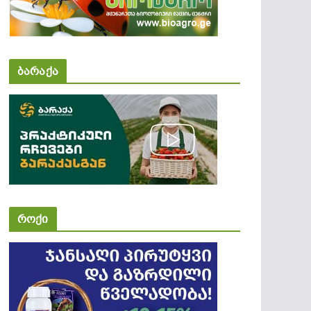
ბარაქა
როქი