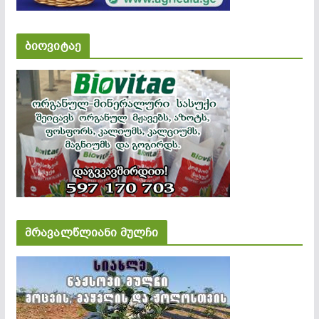
ბიოვიტაე
მრავალწლიანი მულჩი