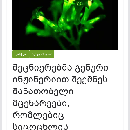
ᲓᲐᲠᲒᲔᲑᲘ
ᲛᲔᲛᲪᲔᲜᲐᲠᲔᲝᲑᲐ
მეცნიერებმა გენური
ინჟინერიით შექმნეს
მანათობელი
მცენარეები,
რომლებიც
სიცოცხლის