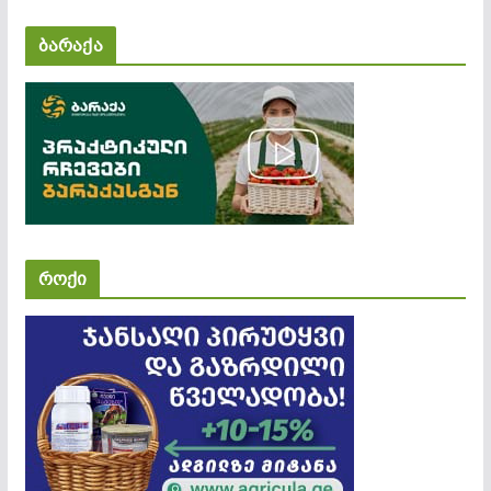
ბარაქა
როქი