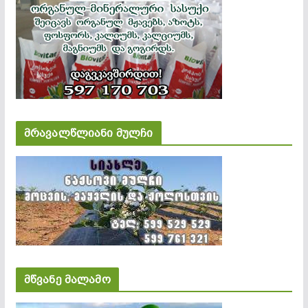
მრავალწლიანი მულჩი
მწვანე მალამო