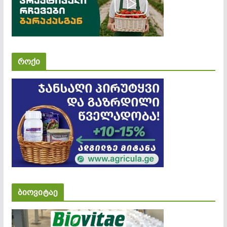
როქი
ბიოვიტაე