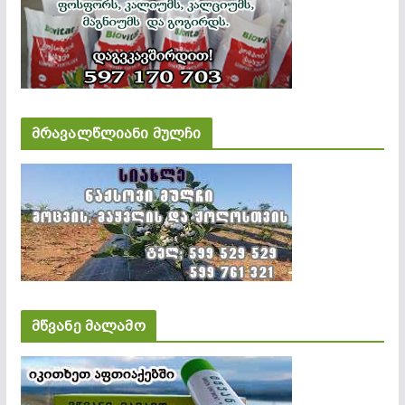
მრავალწლიანი მულჩი
მწვანე მალამო