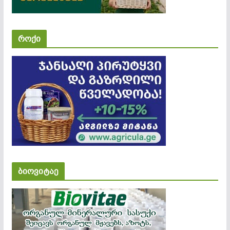
როქი
ბიოვიტაე