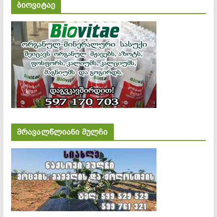
ბიოვიტაე
მრავალწლიანი მულჩი