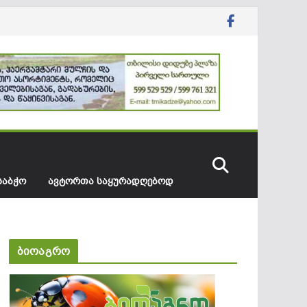
ᲡᲐᲑᲭᲝ
ᲐᲕᲢᲝᲠᲗᲐ ᲡᲐᲧᲣᲠᲐᲓᲦᲔᲑᲝᲓ
ბიოაგრო