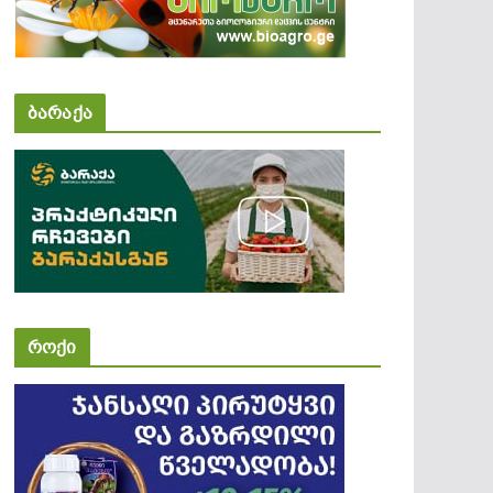
ბარაქა
როქი