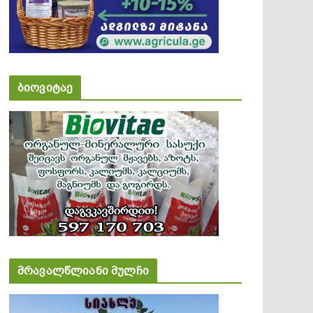
ბიოვიტაე
მრავალწლიანი მულჩი