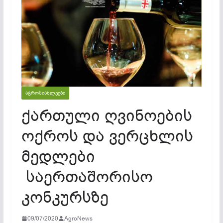
ᲐᲒᲠᲝᲡᲘᲐᲮᲚᲔᲔᲑᲘ
ქართული ღვინოების
ოქროს და ვერცხლის
მედლები
საერთაშორისო
კონკურსზე
09/07/2020
AgroNews