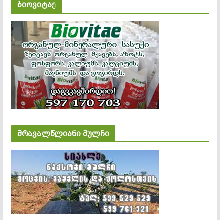
ბიოვიტაე
მრავალწლიანი მულჩი