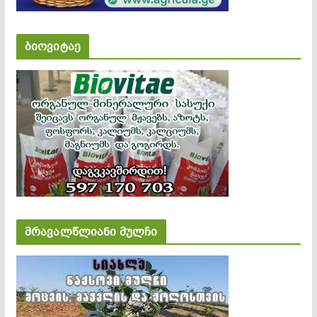
ბიოვიტაე
მრავალწლიანი მულჩი