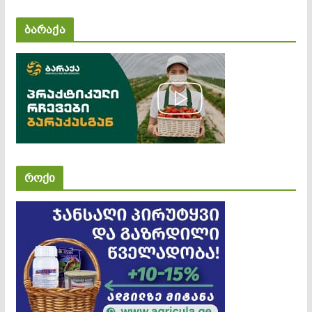
ბარაქა
როქი