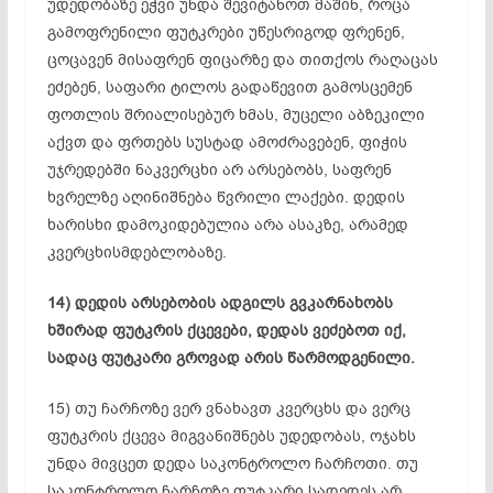
უდედობაზე
ეჭვი უნდა შევიტანოთ მაშინ, როცა
გამოფრენილი ფუტკრები უწესრიგოდ ფრენენ,
ცოცავენ
მისაფრენ
ფიცარზე და თითქოს რაღაცას
ეძებენ, საფარი ტილოს
გადაწევით
გამოსცემენ
ფოთლის
შრიალისებურ
ხმას, მუცელი
აბზეკილი
აქვთ და ფრთებს სუსტად ამოძრავებენ, ფიჭის
უჯრედებში
ნაკვერცხი
არ არსებობს, საფრენ
ხვრელზე
აღინიშნება წვრილი ლაქები. დედის
ხარისხი დამოკიდებულია არა ასაკზე, არამედ
კვერცხისმდებლობაზე
.
14) დედის არსებობის ადგილს გვკარნახობს
ხშირად ფუტკრის ქცევები, დედას ვეძებოთ იქ,
სადაც ფუტკარი გროვად არის წარმოდგენილი.
15) თუ
ჩარჩოზე
ვერ ვნახავთ კვერცხს და ვერც
ფუტკრის ქცევა მიგვანიშნებს
უდედობას
, ოჯახს
უნდა მივცეთ დედა საკონტროლო ჩარჩოთი. თუ
საკონტროლო
ჩარჩოზე
ფუტკარი სადედეს არ