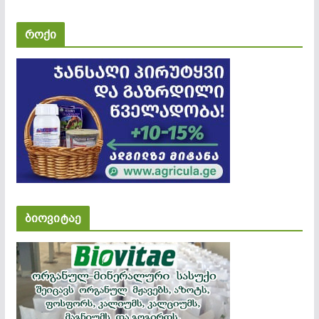
როქი
ბიოვიტაე