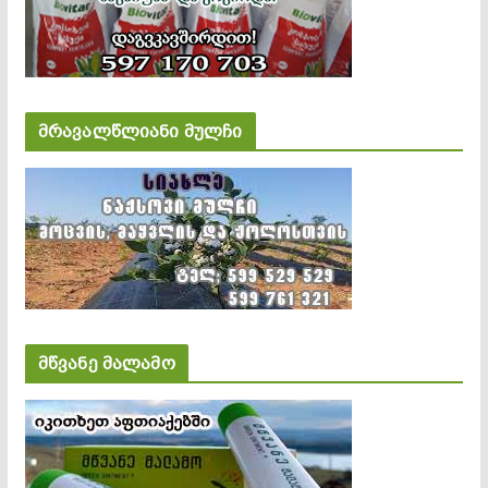
მრავალწლიანი მულჩი
მწვანე მალამო