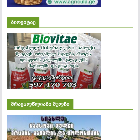
ბიოვიტაე
მრავალწლიანი მულჩი