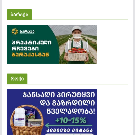
ბარაქა
როქი