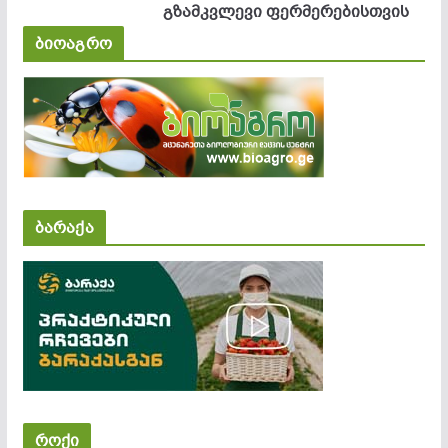
გზამკვლევი ფერმერებისთვის
ბიოაგრო
ბარაქა
როქი