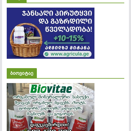
ბიოვიტაე