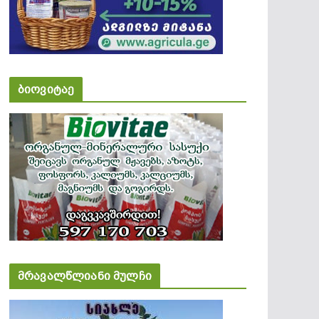
ბიოვიტაე
მრავალწლიანი მულჩი