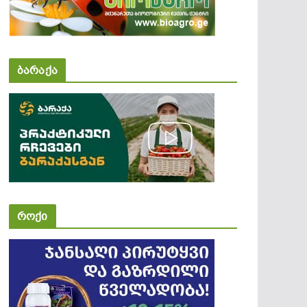
ბარაქა
როქი