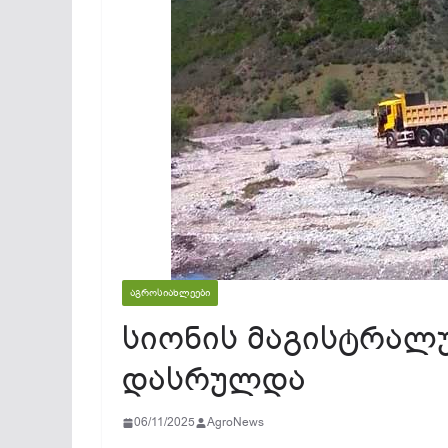
ᲐᲒᲠᲝᲡᲘᲐᲮᲚᲔᲔᲑᲘ
სიონის მაგისტრალუ
დასრულდა
06/11/2025
AgroNews