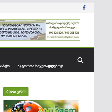
ᲡᲐᲑᲭᲝ
ᲐᲕᲢᲝᲠᲗᲐ ᲡᲐᲧᲣᲠᲐᲓᲦᲔᲑᲝᲓ
ბიოაგრო