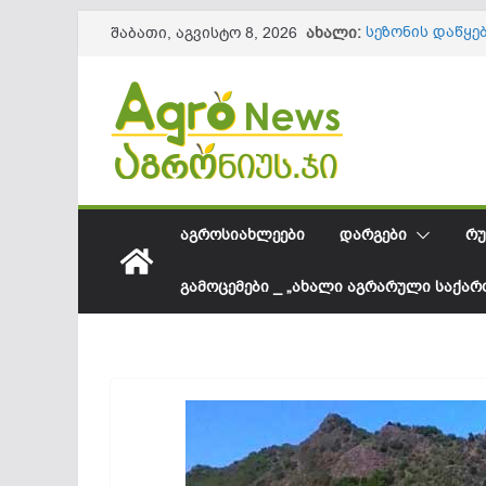
Skip
ახალი:
სეზონის დაწყე
შაბათი, აგვისტო 8, 2026
to
61,8 მილიონ 
ლაგოდეხის მუ
content
ინფრასტრუქტუ
წიწაკის იმპორ
ქართული ფერმ
სოკოვანი დაავ
დეფიციტი? – 
საქართველოში
შესყიდვის საშ
ᲐᲒᲠᲝᲡᲘᲐᲮᲚᲔᲔᲑᲘ
ᲓᲐᲠᲒᲔᲑᲘ
ᲠᲣ
ᲒᲐᲛᲝᲪᲔᲛᲔᲑᲘ _ „ᲐᲮᲐᲚᲘ ᲐᲒᲠᲐᲠᲣᲚᲘ ᲡᲐᲥᲐ