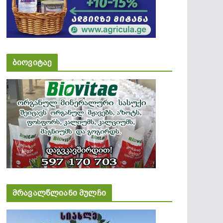
ბიოვიტაე
მრავალწლიანი მულჩი