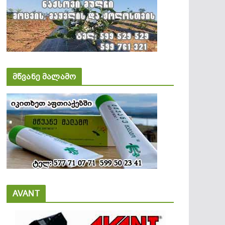
მწვანე მალამო
AVANT