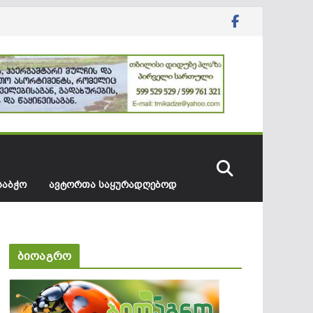
ᲡᲐᲑᲭᲝ
ᲐᲕᲢᲝᲠᲗᲐ ᲡᲐᲧᲣᲠᲐᲓᲦᲔᲑᲝᲓ
ბიოაგრო