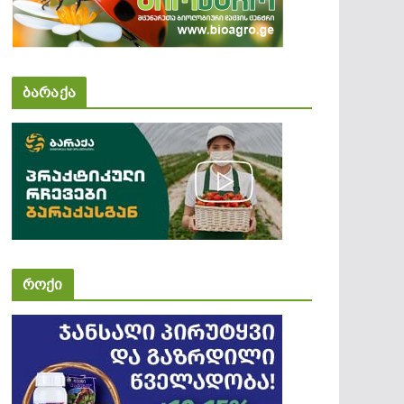
ბარაქა
როქი