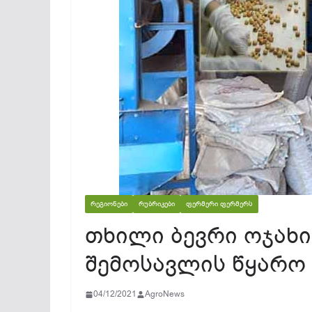
ᲠᲔᲒᲘᲝᲜᲔᲑᲘ
ᲠᲣᲑᲠᲘᲙᲔᲑᲘ
ᲤᲔᲠᲛᲔᲠᲘ ᲤᲔᲠᲛᲔᲠᲡ
თხილი ბევრი ოჯახი
შემოსავლის წყარო
04/12/2021
AgroNews